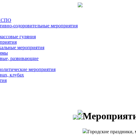
ЭКСПО
тивно-оздоровительные мероприятия
массовые гуляния
оприятия
кальные мероприятия
аммы
евые, развивающие
политические мероприятия
нах, клубах
тия
Мероприяти
Городские праздники, 