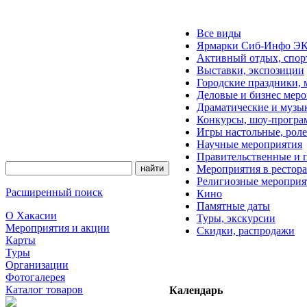
Все виды
Ярмарки Сиб-Инфо 
Активный отдых, спор
Выставки, экспозиции
Городские праздники, 
Деловые и бизнес мер
Драматические и музы
Конкурсы, шоу-прогр
Игры настольные, рол
Научные мероприятия
Правительственные и 
Мероприятия в рестора
Религиозные мероприя
Расширенный поиск
Кино
Памятные даты
О Хакасии
Туры, экскурсии
Мероприятия и акции
Скидки, распродажи
Карты
Туры
Организации
Фотогалерея
Каталог товаров
Календарь