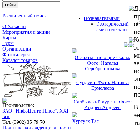
Д
п
Расширенный поиск
Познавательный
о
Эзотерический
О Хакасии
/ мистический
ц
Мероприятия и акции
Карты
К
Туры
э
Организации
м
Фотогалерея
Оглахты - поющие скалы.
Каталог товаров
з
Фото: Наталья
Серебренникова
и
э
Сундуки. Фото: Наталья
н
Ермолаева
п
Салбыкский курган. Фото:
Производство:
В
Андрей Андреев
ЗАО "ИнфоЦентр Плюс", XXI
э
век
Хуртуях Тас
т
Тел. (3902) 35-79-70
Политика конфиденциальности