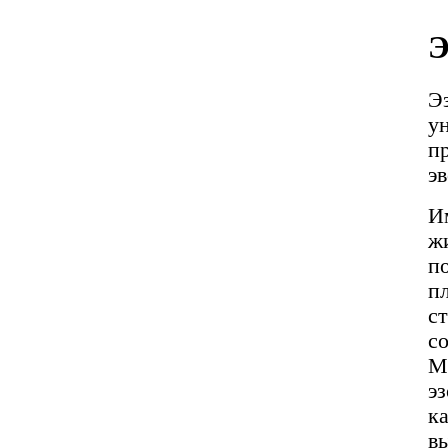
Э
Эз
у
п
э
И
ж
п
п
с
с
М
э
к
в