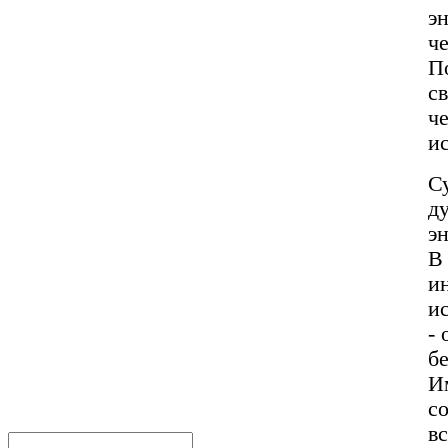
э
че
П
с
ч
ис
С
д
э
В
и
и
- 
б
И
с
в