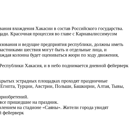
вания вхождения Хакасии в состав Российского государства.
ади. Красочная процессия во главе с Карнавалиссимусом
зования и ведущие предприятия республики, должны иметь
частниками шествия могут быть и отдельные лица, и
Каждая колонна будет оцениваться жюри по ходу движения,
 Республики Хакасия, и в небо поднимается дневной фейерверк
открытых эстрадных площадках проходят праздничные
 Египта, Турции, Австрии, Польши, Башкирии, Алтая, Тывы,
приобретений.
 все пришедшие на праздник.
влением на стадионе «Саяны». Жители города увидят
й фейерверк