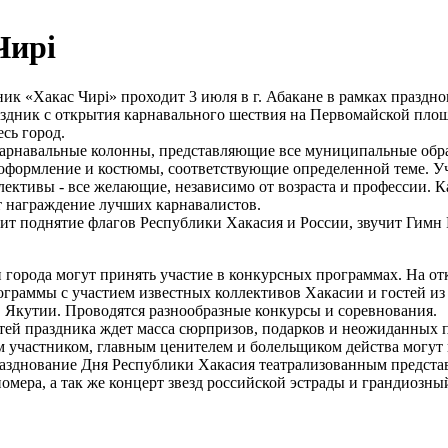
Чирi
ик «Хакас Чирi» проходит 3 июля в г. Абакане в рамках праздно
здник с открытия карнавального шествия на Первомайской площ
есь город.
арнавальные колонны, представляющие все муниципальные обра
 оформление и костюмы, соответствующие определенной теме. У
лективы - все желающие, независимо от возраста и профессии. 
т награждение лучших карнавалистов.
ит поднятие флагов Республики Хакасия и России, звучит Гимн
 города могут принять участие в конкурсных программах. На 
граммы с участием известных коллективов Хакасии и гостей из
 Якутии. Проводятся разнообразные конкурсы и соревнования.
стей праздника ждет масса сюрпризов, подарков и неожиданных 
 участником, главным ценителем и болельщиком действа могут
азднование Дня Республики Хакасия театрализованным предста
омера, а так же концерт звезд российской эстрады и грандиозны