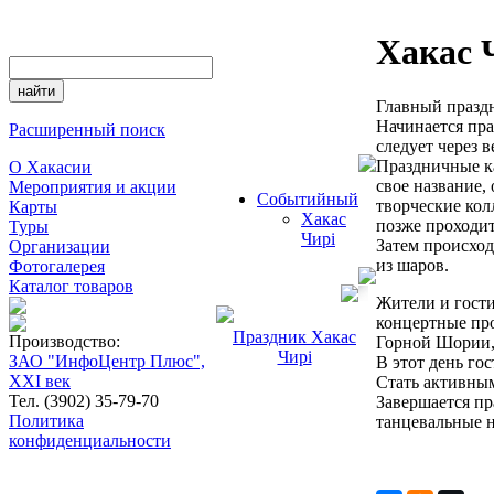
Хакас 
Главный праздн
Начинается пра
Расширенный поиск
следует через в
Праздничные к
О Хакасии
свое название,
Мероприятия и акции
Событийный
творческие кол
Карты
Хакас
позже проходи
Туры
Чирi
Затем происход
Организации
из шаров.
Фотогалерея
Каталог товаров
Жители и гости
концертные про
Праздник Хакас
Производство:
Горной Шории,
Чирi
ЗАО "ИнфоЦентр Плюс",
В этот день го
XXI век
Стать активным
Тел. (3902) 35-79-70
Завершается пр
Политика
танцевальные н
конфиденциальности