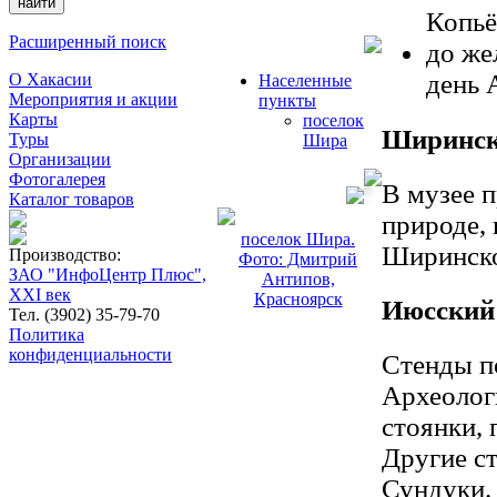
Копьё
Расширенный поиск
до же
день 
О Хакасии
Населенные
Мероприятия и акции
пункты
Карты
поселок
Ширинск
Туры
Шира
Организации
Фотогалерея
В музее 
Каталог товаров
природе,
поселок Шира.
Ширинско
Производство:
Фото: Дмитрий
ЗАО "ИнфоЦентр Плюс",
Антипов,
XXI век
Красноярск
Июсский
Тел. (3902) 35-79-70
Политика
конфиденциальности
Стенды по
Археолог
стоянки, 
Другие с
Сундуки.