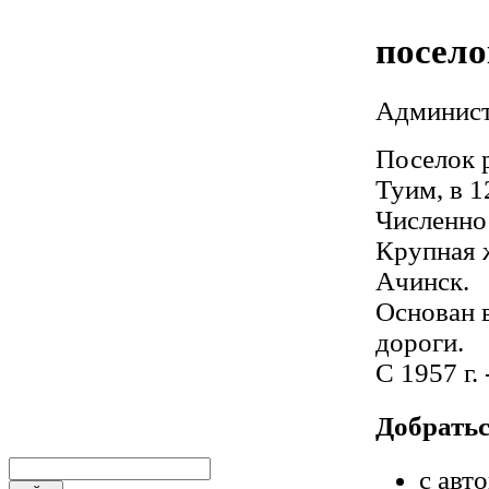
посел
Админист
Поселок р
Туим, в 1
Численнос
Крупная 
Ачинск.
Основан в
дороги.
С 1957 г.
Добрать
с авт