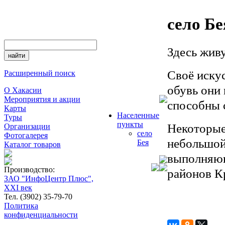
село Бе
Здесь жив
Своё искус
Расширенный поиск
обувь они 
О Хакасии
Мероприятия и акции
способны с
Карты
Населенные
Туры
пункты
Некоторые 
Организации
село
Фотогалерея
небольшой
Бея
Каталог товаров
выполняющ
Производство:
районов К
ЗАО "ИнфоЦентр Плюс",
XXI век
Тел. (3902) 35-79-70
Политика
конфиденциальности