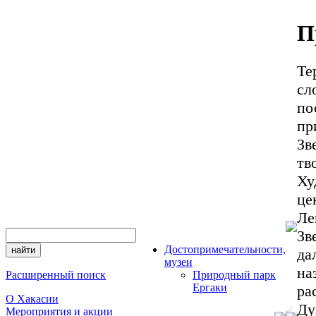
П
Те
сл
по
пр
Зв
тв
Ху
це
Ле
Зв
Достопримечательности,
да
музеи
на
Расширенный поиск
Природный парк
Ергаки
ра
О Хакасии
Ду
Мероприятия и акции