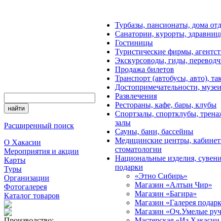
Турбазы, пансионаты, дома от
Санатории, курорты, здравни
Гостиницы
Туристические фирмы, агентст
Экскурсоводы, гиды, перевод
Продажа билетов
Транспорт (автобусы, авто), та
Достопримечательности, музе
Развлечения
Рестораны, кафе, бары, клубы
Спортзалы, спортклубы, трен
залы
Расширенный поиск
Сауны, бани, бассейны
Медицинские центры, кабинет
О Хакасии
стоматологии
Мероприятия и акции
Национальные изделия, сувен
Карты
подарки
Туры
«Этно Сибирь»
Организации
Магазин «Алтын Чир»
Фотогалерея
Магазин «Багира»
Каталог товаров
Магазин «Галерея подар
Магазин «Оч.Умелые ру
Производство:
Мастерская «Из Хакасии