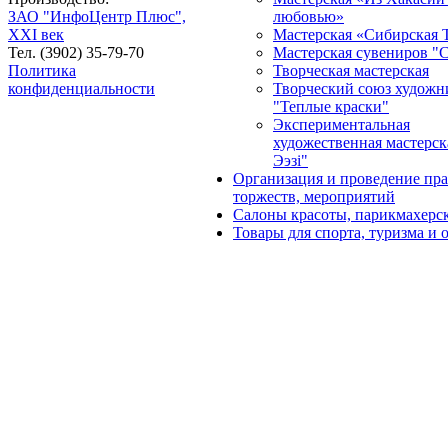
ЗАО "ИнфоЦентр Плюс",
любовью»
XXI век
Мастерская «Сибирская 
Тел. (3902) 35-79-70
Мастерская сувениров "
Политика
Творческая мастерская
конфиденциальности
Творческий союз художн
"Теплые краски"
Экспериментальная
художественная мастерск
Ээзi"
Организация и проведение пра
торжеств, мероприятий
Салоны красоты, парикмахерс
Товары для спорта, туризма и 