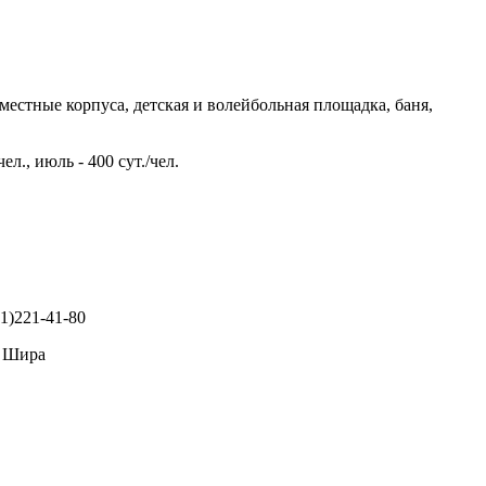
местные корпуса, детская и волейбольная площадка, баня,
л., июль - 400 сут./чел.
91)221-41-80
. Шира