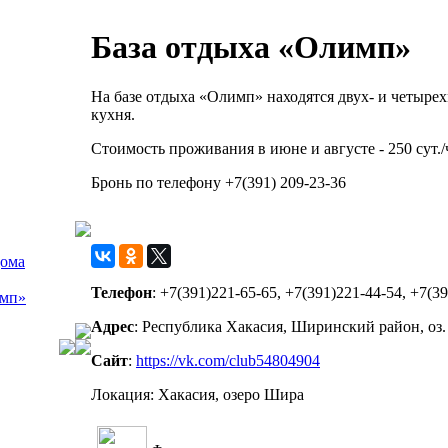
База отдыха «Олимп»
На базе отдыха «Олимп» находятся двух- и четырех
кухня.
Стоимость проживания в июне и августе - 250 сут./че
Бронь по телефону +7(391) 209-23-36
дома
Телефон
: +7(391)221-65-65, +7(391)221-44-54, +7(3
имп»
Адрес
: Республика Хакасия, Ширинский район, оз
Сайт
:
https://vk.com/club54804904
Локация
: Хакасия, озеро Шира