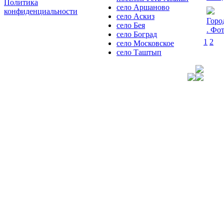
Политика
село Аршаново
конфиденциальности
село Аскиз
Горо
село Бея
. Фо
село Боград
1
2
село Московское
село Таштып