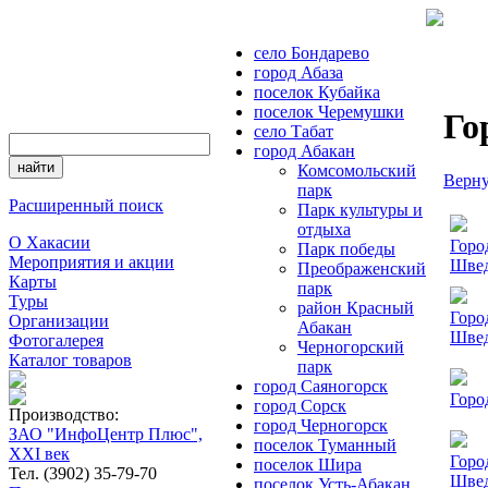
cело Бондарево
город Абаза
поселок Кубайка
поселок Черемушки
Го
село Табат
город Абакан
Комсомольский
Верну
парк
Расширенный поиск
Парк культуры и
отдыха
О Хакасии
Горо
Парк победы
Мероприятия и акции
Шве
Преображенский
Карты
парк
Туры
район Красный
Горо
Организации
Абакан
Шве
Фотогалерея
Черногорский
Каталог товаров
парк
город Саяногорск
Горо
город Сорск
Производство:
город Черногорск
ЗАО "ИнфоЦентр Плюс",
поселок Туманный
XXI век
Горо
поселок Шира
Тел. (3902) 35-79-70
Шве
поселок Усть-Абакан