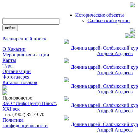
Исторические объекты
Салбыкский курган
Расширенный поиск
Долина царей. Салбыкский кур
О Хакасии
Андрей Андреев
Мероприятия и акции
Карты
Туры
Долина царей. Салбыкский кур
Организации
Андрей Андреев
Фотогалерея
Каталог товаров
Долина царей. Салбыкский кур
Андрей Андреев
Производство:
ЗАО "ИнфоЦентр Плюс",
Долина царей. Салбыкский кур
XXI век
Андрей Андреев
Тел. (3902) 35-79-70
Политика
Долина царей. Салбыкский кур
конфиденциальности
Андрей Андреев